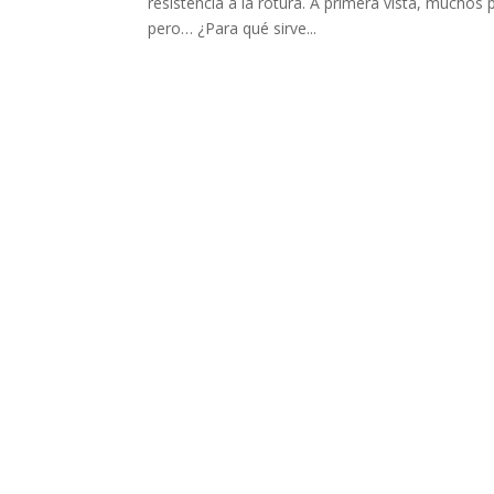
resistencia a la rotura. A primera vista, muchos
pero… ¿Para qué sirve...