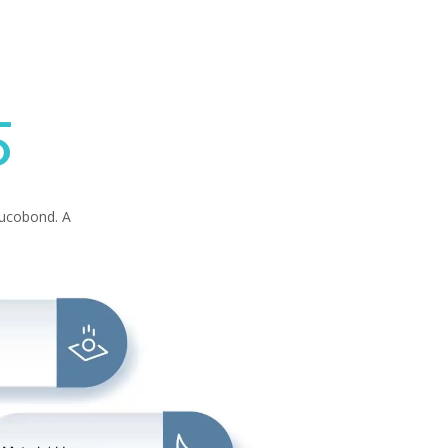
L
O
alucobond. A