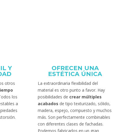
IL Y
OFRECEN UNA
IDAD
ESTÉTICA ÚNICA
os otros
La extraordinaria flexibilidad del
tiempo
material es otro punto a favor. Hay
 Todos los
posibilidades de
crear múltiples
stables a
acabados
de tipo texturizado, sólido,
ropiedades
madera, espejo, compuesto y muchos
storsión.
más. Son perfectamente combinables
con diferentes clases de fachadas.
Podemos fabricarlos en un gran