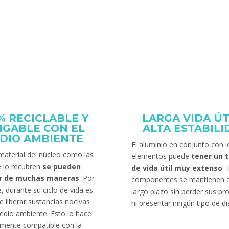
% RECICLABLE Y
LARGA VIDA ÚT
IGABLE CON EL
ALTA ESTABIL
DIO AMBIENTE
El aluminio en conjunto con l
material del núcleo como las
elementos puede
tener un 
e lo recubren
se pueden
de vida útil muy extenso
.
zar de muchas maneras
. Por
componentes se mantienen e
e, durante su ciclo de vida es
largo plazo sin perder sus p
e liberar sustancias nocivas
ni presentar ningún tipo de di
edio ambiente. Esto lo hace
mente compatible con la