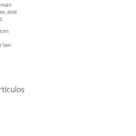
lemán
as, este
z.
 con
r tan
rtículos