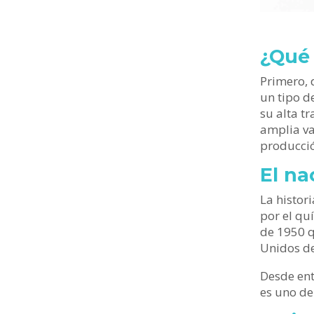
¿Qué 
Primero, 
un tipo d
su alta tr
amplia va
producció
El na
La histor
por el qu
de 1950 q
Unidos de
Desde ent
es uno de