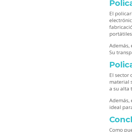
Polic
El polica
electrónic
fabricaci
portátile
Además, e
Su transp
Polic
El sector
material s
a su alta
Además, e
ideal para
Conc
Como pued