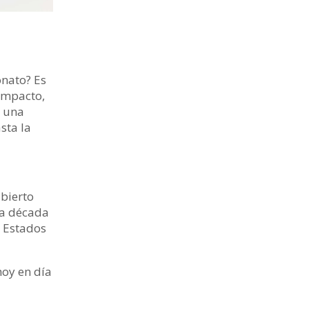
onato? Es
 impacto,
n una
sta la
bierto
la década
n Estados
hoy en día