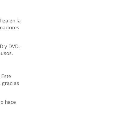
liza en la
enadores
CD y DVD.
 usos.
 Este
, gracias
lo hace