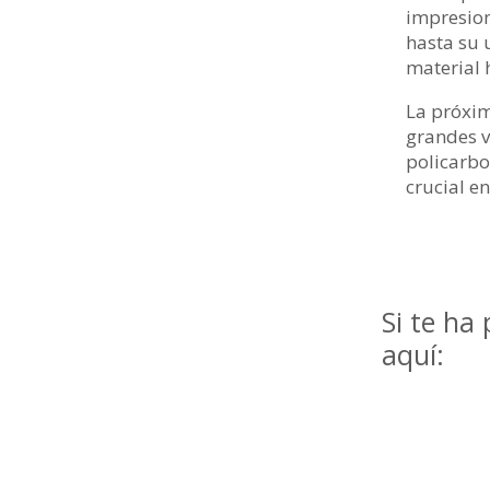
impresion
hasta su 
material 
La próxim
grandes v
policarbo
crucial e
Si te ha
aquí: