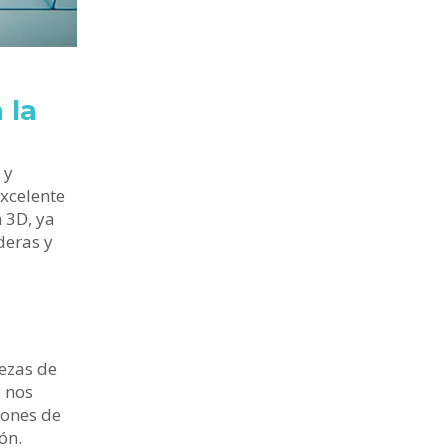
 la
 y
excelente
 3D, ya
deras y
n
iezas de
o nos
iones de
ón.