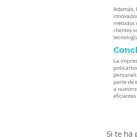
Además, l
innovador
métodos d
clientes 
tecnología
Conc
La impres
policarbo
personali
parte de 
a nuestro
eficientes
Si te ha