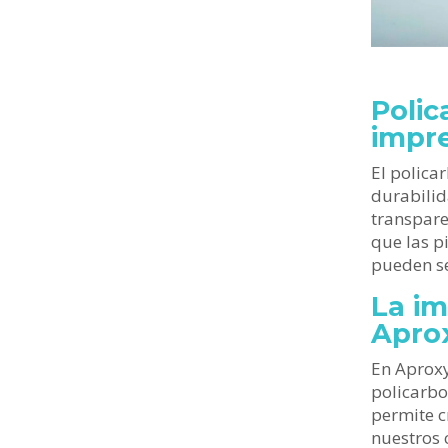
Polic
impr
El polica
durabilid
transpare
que las p
pueden se
La im
Apro
En Aproxy
policarbo
permite c
nuestros c