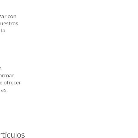
zar con
nuestros
 la
s
formar
e ofrecer
ras,
rtículos