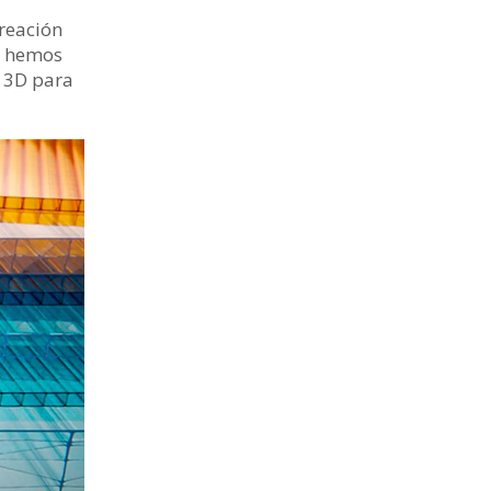
creación
s, hemos
n 3D para