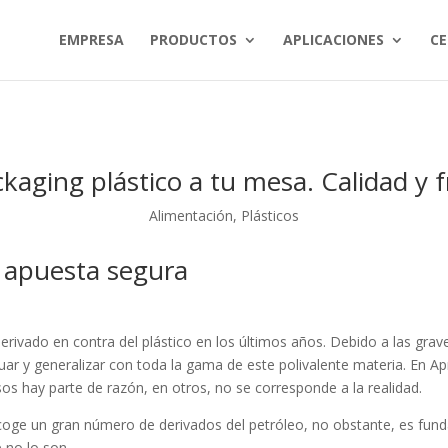
EMPRESA
PRODUCTOS
APLICACIONES
CE
kaging plástico a tu mesa. Calidad y 
Alimentación
,
Plásticos
a apuesta segura
rivado en contra del plástico en los últimos años. Debido a las gra
luar y generalizar con toda la gama de este polivalente materia. En A
s hay parte de razón, en otros, no se corresponde a la realidad.
coge un gran número de derivados del petróleo, no obstante, es funda
e no lo son.